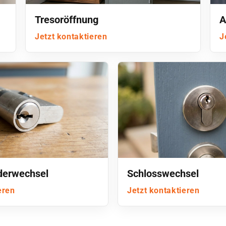
Tresoröffnung
A
Jetzt kontaktieren
J
nderwechsel
Schlosswechsel
eren
Jetzt kontaktieren