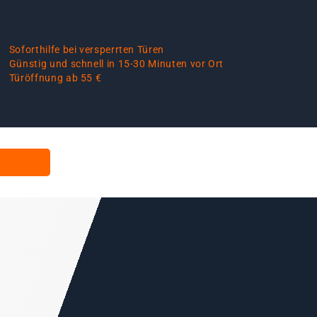
Soforthilfe bei versperrten Türen
Günstig und schnell in 15-30 Minuten vor Ort
Türöffnung ab 55 €